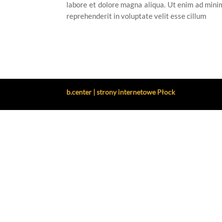
labore et dolore magna aliqua. Ut enim ad minim
reprehenderit in voluptate velit esse cillum
b.center | strony internetowe Płock